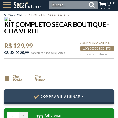
0
SECARSTORE
TODOS
LINHA CONFORTO
KIT COMPLETO SECAR BOUTIQUE -
CHÁ VERDE
ASSINANDO GANHE
R$ 129,99
10% DE DESCONTO
OU 5X DE 25,99
parcela mínima de R$ 25.00
o que é assinatura?
Chá
Chá
Verde
Branco
COMPRAR E ASSINAR
Adicionar
1