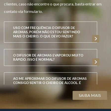
clientes, caso não encontre o que procura, basta entrar em
contato via formulario.
USO COM FREQUÊNCIA O DIFUSOR DE
AROMAS, PORÉM NÃO ESTOU SENTINDO
MAIS O CHEIRO. O QUE DEVO FAZER?
O DIFUSOR DE AROMAS EVAPOROU MUITO
RÁPIDO. ISSO É NORMAL?
AO ME APROXIMAR DO DIFUSOR DE AROMAS
CONSIGO SENTIR O CHEIRO DE ÁLCOOL. É
NORMAL?
SAIBA MAIS