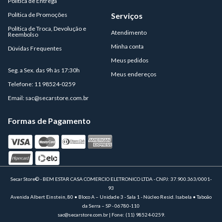
Política de Entrega
Política de Promoções
Serviços
Política de Troca, Devolução e
Atendimento
Reembolso
Minha conta
Dúvidas Frequentes
Meus pedidos
Seg. a Sex. das 9h às 17:30h
Meus endereços
Telefone: 11 98524-0259
Email:
sac@secarstore.com.br
Formas de Pagamento
Secar Store© - BEM ESTAR CASA COMERCIO ELETRONICO LTDA - CNPJ: 37.900.363/0001-
93
Avenida Albert Einstein, 80 • Bloco A – Unidade 3 - Sala 1 - Núcleo Resid. Isabela • Taboão
da Serra – SP - 06780-110
sac@secarstore.com.br | Fone: (11) 98524-0259.