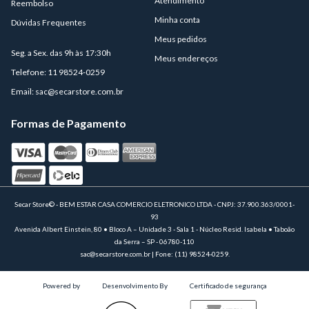
Atendimento
Reembolso
Minha conta
Dúvidas Frequentes
Meus pedidos
Seg. a Sex. das 9h às 17:30h
Meus endereços
Telefone: 11 98524-0259
Email:
sac@secarstore.com.br
Formas de Pagamento
Secar Store© - BEM ESTAR CASA COMERCIO ELETRONICO LTDA - CNPJ: 37.900.363/0001-
93
Avenida Albert Einstein, 80 • Bloco A – Unidade 3 - Sala 1 - Núcleo Resid. Isabela • Taboão
da Serra – SP - 06780-110
sac@secarstore.com.br | Fone: (11) 98524-0259.
Powered by
Desenvolvimento By
Certificado de segurança