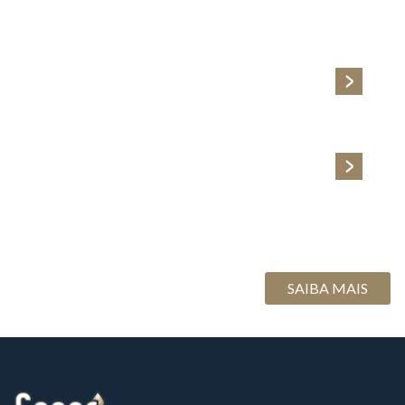
USO COM FREQUÊNCIA O DIFUSOR DE
AROMAS, PORÉM NÃO ESTOU SENTINDO
MAIS O CHEIRO. O QUE DEVO FAZER?
O DIFUSOR DE AROMAS EVAPOROU MUITO
RÁPIDO. ISSO É NORMAL?
AO ME APROXIMAR DO DIFUSOR DE AROMAS
CONSIGO SENTIR O CHEIRO DE ÁLCOOL. É
NORMAL?
SAIBA MAIS