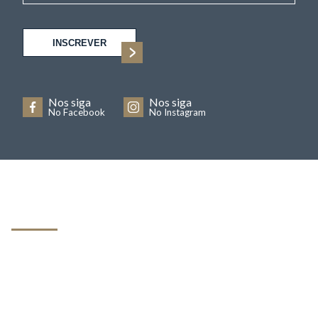
INSCREVER
Nos siga
Nos siga
No Facebook
No Instagram
ESTÁ COM DÚVIDAS? NOSSO FAQ
PODE AJUDAR!
Veja abaixo algumas duvidas mais frequentes por nossos
clientes, caso não encontre o que procura, basta entrar em
contato via formulario.