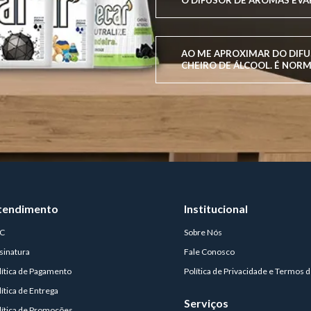
O DIFUSOR DE AROMAS EVA
AO ME APROXIMAR DO DIFU
CHEIRO DE ÁLCOOL. É NORM
tendimento
Institucional
C
Sobre Nós
sinatura
Fale Conosco
lítica de Pagamento
Política de Privacidade e Termos 
lítica de Entrega
Serviços
lítica de Promoções