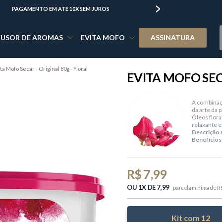
PAGAMENTO EM ATÉ 10X SEM JUROS
FRETE GRÁTIS PARA 
FUSOR DE AROMAS
EVITA MOFO
ASSINATURA
ta Mofo Secar - Original 80g - Floral
EVITA MOFO SECA
A combinaçã
da arte da 
Óleos flora
relaxante e
Descrição O
Benefícios
R$ 7,99
OU 1X DE 7,99
parcela mínima de R$
12