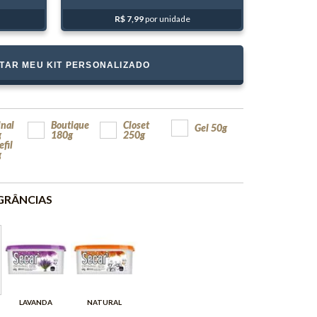
R$ 7,99
por unidade
TAR MEU KIT PERSONALIZADO
inal
Boutique
Closet
Gel 50g
g
180g
250g
efil
g
GRÂNCIAS
LAVANDA
NATURAL