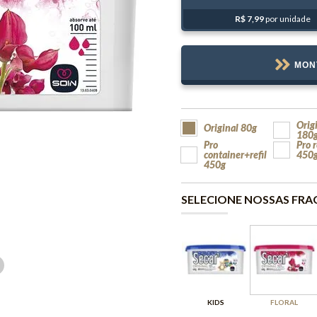
R$ 7,99
por unidade
MON
Orig
Original 80g
180
Pro
Pro r
container+refil
450
450g
SELECIONE NOSSAS FRA
KIDS
FLORAL