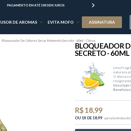
PAGAMENTO EM ATÉ 10X SEM JUROS
FRETE GRÁTIS PARA 
FUSOR DE AROMAS
EVITA MOFO
ASSINATURA
Bloqueador De Odores Secar Momento Secreto - 60ml - Citrus
BLOQUEADOR D
SECRETO - 60ML 
Uma Fragrân
natureza at
O óleo ess
revigorante
Descrição O
Benefícios
R$ 18,99
OU 1X DE 18,99
parcela mínima de 