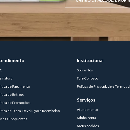
CHEIRO DE ÁLCOOL. É NORM
tendimento
Institucional
C
Sobre Nós
sinatura
Fale Conosco
lítica de Pagamento
Política de Privacidade e Termos 
lítica de Entrega
Serviços
lítica de Promoções
Atendimento
lítica de Troca, Devolução e Reembolso
Minha conta
vidas Frequentes
Meus pedidos