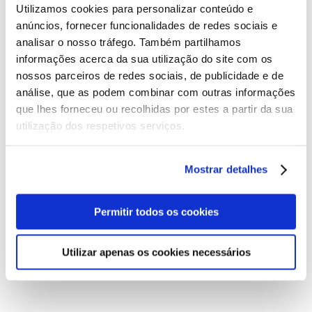
ESTÁ COM DÚVIDAS? NOSSO FAQ
Utilizamos cookies para personalizar conteúdo e
PODE AJUDAR!
anúncios, fornecer funcionalidades de redes sociais e
analisar o nosso tráfego. Também partilhamos
informações acerca da sua utilização do site com os
nossos parceiros de redes sociais, de publicidade e de
Veja abaixo algumas duvidas mais frequentes por nossos
análise, que as podem combinar com outras informações
clientes, caso não encontre o que procura, basta entrar em
que lhes forneceu ou recolhidas por estes a partir da sua
contato via formulario.
utilização dos respetivos serviços.
USO COM FREQUÊNCIA O DIFUSOR DE
Mostrar detalhes
AROMAS, PORÉM NÃO ESTOU SENTINDO
MAIS O CHEIRO. O QUE DEVO FAZER?
Permitir todos os cookies
O DIFUSOR DE AROMAS EVAPOROU MUITO
Utilizar apenas os cookies necessários
RÁPIDO. ISSO É NORMAL?
AO ME APROXIMAR DO DIFUSOR DE AROMAS